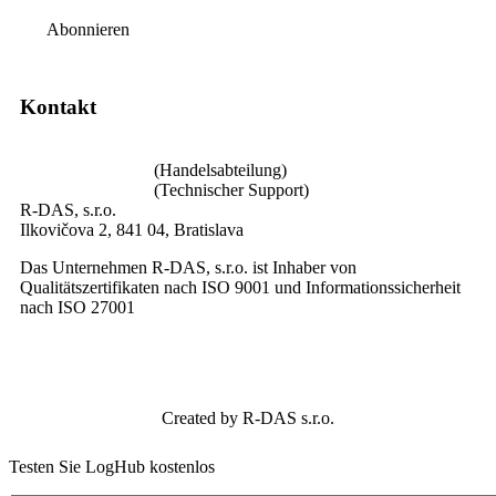
Abonnieren
Kontakt
loghub@loghub.sk
+421 940 640 002
(Handelsabteilung)
+421 940 989 004
(Technischer Support)
R-DAS, s.r.o.
Ilkovičova 2, 841 04, Bratislava
Das Unternehmen R-DAS, s.r.o. ist Inhaber von
Qualitätszertifikaten nach ISO 9001 und Informationssicherheit
nach ISO 27001
Created by R-DAS s.r.o.
Testen Sie LogHub kostenlos