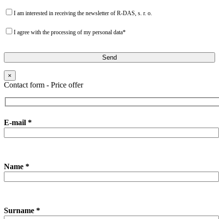
I am interested in receiving the newsletter of R-DAS, s. r. o.
I agree with the processing of my personal data*
×
Contact form - Price offer
E-mail *
Name *
Surname *