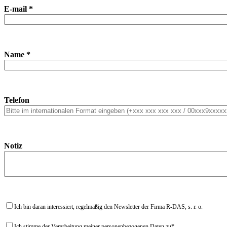
E-mail *
Name *
Telefon
Notiz
Ich bin daran interessiert, regelmäßig den Newsletter der Firma R-DAS, s. r. o.
Ich stimme der Verarbeitung meiner personenbezogenen Daten zu*