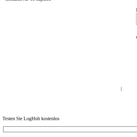
Kontaktný formulár
Cenník
|
Najčast
Testen Sie LogHub kostenlos