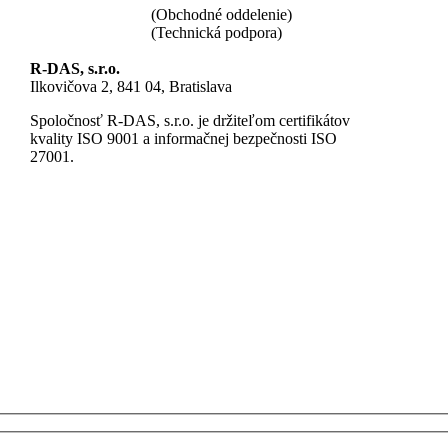
+421 940 640 002
(Obchodné oddelenie)
+421 940 640 020
(Technická podpora)
R-DAS, s.r.o.
Ilkovičova 2, 841 04, Bratislava
Spoločnosť R-DAS, s.r.o. je držiteľom certifikátov
kvality ISO 9001 a informačnej bezpečnosti ISO
27001.
|
Kontakt