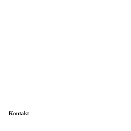
Kontakt
loghub@loghub.sk