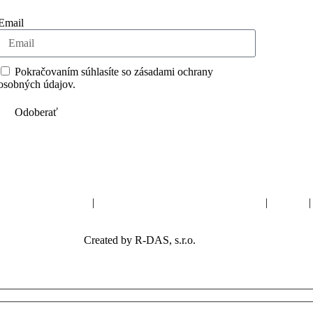
Email
Pokračovaním súhlasíte so zásadami ochrany
osobných údajov.
Odoberať
ejšie kladené otázky
|
Zásady spracovania osobných údajov
|
Kariéra
Created by R-DAS, s.r.o.