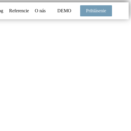
og
Referencie
O nás
DEMO
Prihlásenie