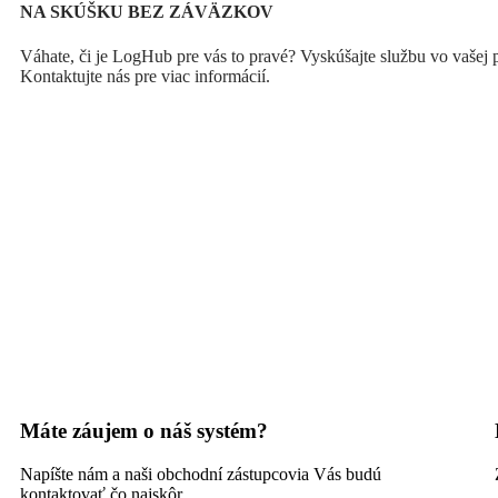
NA SKÚŠKU BEZ ZÁVÄZKOV
Váhate, či je LogHub pre vás to pravé? Vyskúšajte službu vo vašej
Kontaktujte nás pre viac informácií.
Vyskúšajte LOGHUB bez záväzkov
Máte záujem o náš systém?
Napíšte nám a naši obchodní zástupcovia Vás budú
kontaktovať čo najskôr.