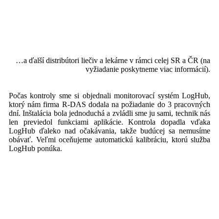
…a ďalší distribútori liečiv a lekárne v rámci celej SR a ČR (na
vyžiadanie poskytneme viac informácií).
Počas kontroly sme si objednali monitorovací systém LogHub,
ktorý nám firma R-DAS dodala na požiadanie do 3 pracovných
dní. Inštalácia bola jednoduchá a zvládli sme ju sami, technik nás
len previedol funkciami aplikácie. Kontrola dopadla vďaka
LogHub ďaleko nad očakávania, takže budúcej sa nemusíme
obávať. Veľmi oceňujeme automatickú kalibráciu, ktorú služba
LogHub ponúka.