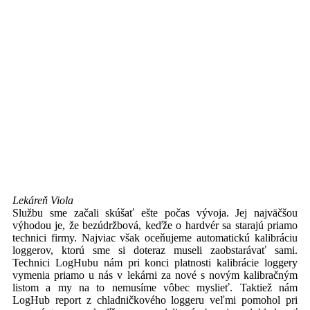
Lekáreň Viola
Službu sme začali skúšať ešte počas vývoja. Jej najväčšou
výhodou je, že bezúdržbová, keďže o hardvér sa starajú priamo
technici firmy. Najviac však oceňujeme automatickú kalibráciu
loggerov, ktorú sme si doteraz museli zaobstarávať sami.
Technici LogHubu nám pri konci platnosti kalibrácie loggery
vymenia priamo u nás v lekárni za nové s novým kalibračným
listom a my na to nemusíme vôbec myslieť. Taktiež nám
LogHub report z chladničkového loggeru veľmi pomohol pri