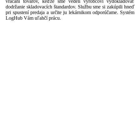
vracaní tovarov, keďže sme vedeli výrobcovi vydokladovať
dodržanie skladovacích štandardov. Službu sme si zakúpili hneď
pri spustení predaja a určite ju lekárnikom odporúčame. Systém
LogHub Vám uľahčí prácu.