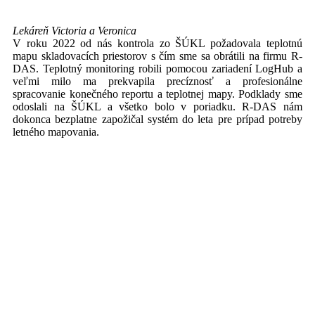
Lekáreň Victoria a Veronica
V roku 2022 od nás kontrola zo ŠÚKL požadovala teplotnú
mapu skladovacích priestorov s čím sme sa obrátili na firmu R-
DAS. Teplotný monitoring robili pomocou zariadení LogHub a
veľmi milo ma prekvapila precíznosť a profesionálne
spracovanie konečného reportu a teplotnej mapy. Podklady sme
odoslali na ŠÚKL a všetko bolo v poriadku. R-DAS nám
dokonca bezplatne zapožičal systém do leta pre prípad potreby
letného mapovania.