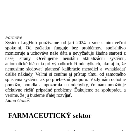
Farmove
Systém LogHub používame od jari 2024 a sme s ním veľmi
spokojní. Od začiatku funguje bez problémov, spoľahlivo
monitoruje a uchováva naše dáta a nevyžaduje žiadne starosti z
našej strany. Oceňujeme neustálu aktualizáciu systému,
automatické hlásenia pri výpadkoch či odchýlkach, ako aj to, že
nemusíme sledovať platnosť kalibrácie meradiel a vynakladať
ďalšie náklady. Veľmi si ceníme aj prístup tímu, od samotného
spustenia systému až po priebežnú podporu. Vždy nám ochotne
pomôžu, poradia a upozornia na odchýlky, čo nám umožňuje
efektívne riešiť prípadné problémy. Ďakujeme za spoluprácu a
veríme, že ju budeme ďalej rozvíjať.
Liana Goliáš
FARMACEUTICKÝ sektor