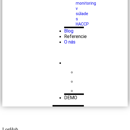
monitoring
v
súlade
s
HACCP
Blog
Referencie
O nás
DEMO
LogHub