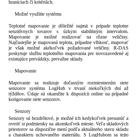
hraniciach či kritériách.
Možné využitie systému
Teplotné mapovanie je dôležité najmä v prípade teplotne
senzitívnych tovarov s úzkym stabilitným intervalom.
Mapovanie je možné realizovať na rôzne veličiny.
Najčastejšie je mapovaná teplota, prípadne vlhkosť, mapovať
je však možné akékoľvek požadované veličiny. R-DAS
poskytuje službu teplotného mapovania pre novozavedené aj
existujúce prevádzky, prevažne sklady.
Mapovanie
Mapovanie sa realizuje dočasným rozmiestnením siete
senzorov systému LogHub v trvaní niekoľkých dní až
týždňov. Údaje sú okamžite k dispozícii online na prípadné
korigovanie siete senzorov.
Senzory
Senzory sú bezdrôtové, je možné ich kedykoľvek presunúť a
overiť si podmienky na akomkoľvek mieste. Veľa skladových
priestorov sa dispozične mení podľa aktuálneho stavu skladu
a charakteru uchovaného materiálu. S LogHubom sa tejto