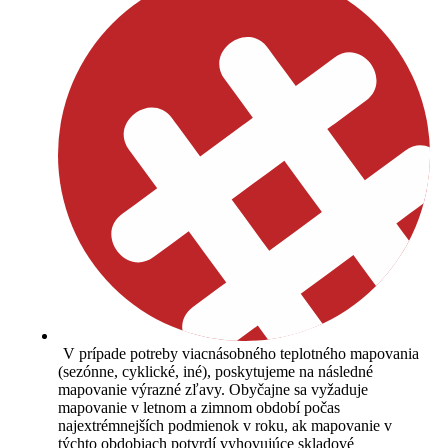
V prípade potreby viacnásobného teplotného mapovania
(sezónne, cyklické, iné), poskytujeme na následné
mapovanie výrazné zľavy. Obyčajne sa vyžaduje
mapovanie v letnom a zimnom období počas
najextrémnejších podmienok v roku, ak mapovanie v
týchto obdobiach potvrdí vyhovujúce skladové