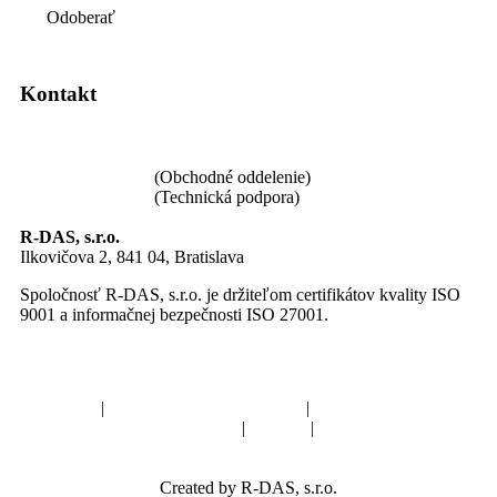
Odoberať
Kontakt
loghub@loghub.sk
+421 940 640 002
(Obchodné oddelenie)
+421 940 640 020
(Technická podpora)
R-DAS, s.r.o.
Ilkovičova 2, 841 04, Bratislava
Spoločnosť R-DAS, s.r.o. je držiteľom certifikátov kvality ISO
9001 a informačnej bezpečnosti ISO 27001.
Cenník
|
Najčastejšie kladené otázky
|
Zásady spracovania
osobných údajov
|
Kariéra
|
Kontakt
Created by R-DAS, s.r.o.