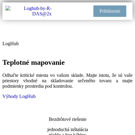
Prihlásenie
Nová legislatíva
LogHub
Teplotné mapovanie
Odhaľte kritické miesta vo vašom sklade. Majte istotu, že sú vaše
priestory vhodné na skladovanie určeného tovaru a majte
podmienky prostredia pod kontrolou.
Výhody LogHub
Bezdrôtové riešenie
jednoduchá inštalácia
rýchlo a bez káblov