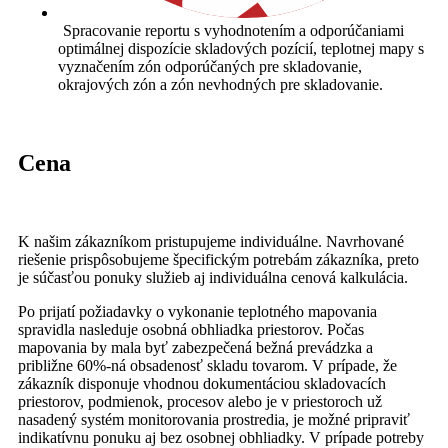
Spracovanie reportu s vyhodnotením a odporúčaniami
optimálnej dispozície skladových pozícií, teplotnej mapy s
vyznačením zón odporúčaných pre skladovanie,
okrajových zón a zón nevhodných pre skladovanie.
Cena
K našim zákazníkom pristupujeme individuálne. Navrhované
riešenie prispôsobujeme špecifickým potrebám zákazníka, preto
je súčasťou ponuky služieb aj individuálna cenová kalkulácia.
Po prijatí požiadavky o vykonanie teplotného mapovania
spravidla nasleduje osobná obhliadka priestorov. Počas
mapovania by mala byť zabezpečená bežná prevádzka a
približne 60%-ná obsadenosť skladu tovarom. V prípade, že
zákazník disponuje vhodnou dokumentáciou skladovacích
priestorov, podmienok, procesov alebo je v priestoroch už
nasadený systém monitorovania prostredia, je možné pripraviť
indikatívnu ponuku aj bez osobnej obhliadky. V prípade potreby