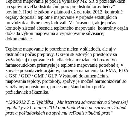
Teplotné mapovanie je podľa vyhlášky MZ SR o požiadavkách
na správnu veľkodistribučnú prax pre distribútorov liečiv*
povinné. Hoci je zákon v platnosti už od roku 2012, kontrolné
orgány doposiaľ teplotné mapovanie v prípade existujúcich
prevádzok aktívne nevyžadovali. V súčasnosti, ak je počas
kontroly zistená absencia teplotného mapovania, kontrolný orgán
dožiada výkon mapovania a vypracovanie súvisiacej
dokumentácie.
Teplotné mapovanie je potrebné nielen v skladoch, ale aj v
distribúcii počas prepravy. Okrem skladových priestorov sa
vyžaduje aj mapovanie chladiacich a mraziacich boxov. Vo
farmaceutickom priemysle je teplotné mapovanie potrebné aj v
zmysle požiadaviek orgánov, noriem a nariadení ako EMA, FDA
a GSP / GDP / GMP / GLP. Výstupnú dokumentáciu z
mapovania teploty, protokoly, správy je možné harmonizovať so
zaužívaným postupom, procesom, štandardom podľa
požiadaviek zákazníka.
*128/2012 Z. z. Vyhláška „Ministerstva zdravotníctva Slovenskej
republiky z 21. marca 2012 o požiadavkách na správnu výrobnú
prax a požiadavkách na správnu veľkodistribučnú prax“