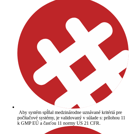
Aby systém spĺňal medzinárodne uznávané kritériá pre
počítačové systémy, je validovaný v súlade s: prílohou 11
k GMP EÚ a časťou 11 normy US 21 CFR.