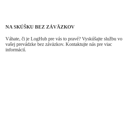
NA SKÚŠKU BEZ ZÁVÄZKOV
Váhate, či je LogHub pre vás to pravé? Vyskúšajte službu vo
vašej prevádzke bez záväzkov. Kontaktujte nás pre viac
informácií.
Vyskúšajte LOGHUB bez záväzkov