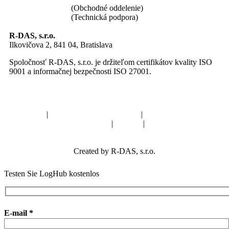
+421 940 640 002
(Obchodné oddelenie)
+421 940 640 020
(Technická podpora)
R-DAS, s.r.o.
Ilkovičova 2, 841 04, Bratislava
Spoločnosť R-DAS, s.r.o. je držiteľom certifikátov kvality ISO
9001 a informačnej bezpečnosti ISO 27001.
Cenník
|
Najčastejšie kladené otázky
|
Zásady spracovania
osobných údajov
|
Kariéra
|
Kontakt
Created by R-DAS, s.r.o.
Testen Sie LogHub kostenlos
E-mail *